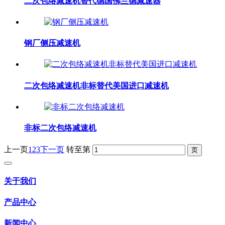
二次包络减速机替代德国佛兰德减速器
钢厂侧压减速机
二次包络减速机非标替代美国进口减速机
非标二次包络减速机
上一页
1
2
3
下一页
转至第
关于我们
产品中心
新闻中心