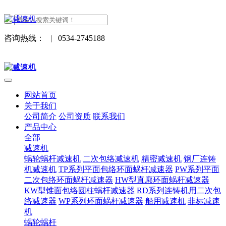
咨询热线：
|
0534-2745188
网站首页
关于我们
公司简介
公司资质
联系我们
产品中心
全部
减速机
蜗轮蜗杆减速机
二次包络减速机
精密减速机
钢厂连铸
机减速机
TP系列平面包络环面蜗杆减速器
PW系列平面
二次包络环面蜗杆减速器
HW型直廓环面蜗杆减速器
KW型锥面包络圆柱蜗杆减速器
RD系列连铸机用二次包
络减速器
WP系列环面蜗杆减速器
船用减速机
非标减速
机
蜗轮蜗杆