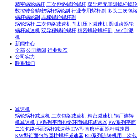
精密蜗轮蜗杆
二次包络蜗轮蜗杆
双导程无间隙蜗杆蜗轮
数控转台精密蜗杆蜗轮副
行业专用蜗杆副
多头二次包络
蜗杆蜗轮副
非标蜗轮蜗杆副
蜗轮蜗杆
二次包络减速机
轧机压下减速机
圆弧齿蜗轮
蜗杆减速机
双导程蜗轮蜗杆
精密蜗轮蜗杆副
JWZ刮泥
机
新闻中心
全部
公司新闻
行业动态
公司实力
联系我们
减速机
蜗轮蜗杆减速机
二次包络减速机
精密减速机
钢厂连铸
机减速机
TP系列平面包络环面蜗杆减速器
PW系列平面
二次包络环面蜗杆减速器
HW型直廓环面蜗杆减速器
KW型锥面包络圆柱蜗杆减速器
RD系列连铸机用二次包