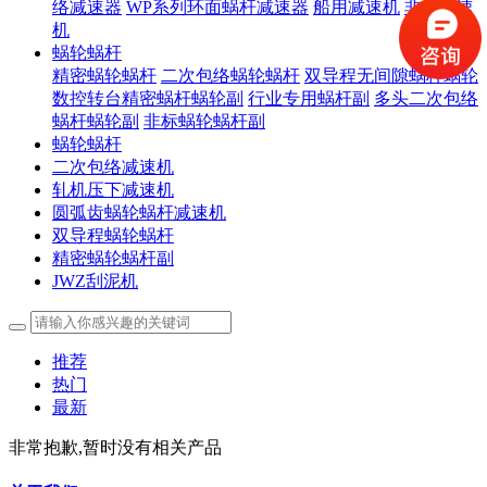
络减速器
WP系列环面蜗杆减速器
船用减速机
非标减速
机
蜗轮蜗杆
精密蜗轮蜗杆
二次包络蜗轮蜗杆
双导程无间隙蜗杆蜗轮
数控转台精密蜗杆蜗轮副
行业专用蜗杆副
多头二次包络
蜗杆蜗轮副
非标蜗轮蜗杆副
蜗轮蜗杆
二次包络减速机
轧机压下减速机
圆弧齿蜗轮蜗杆减速机
双导程蜗轮蜗杆
精密蜗轮蜗杆副
JWZ刮泥机
推荐
热门
最新
非常抱歉,暂时没有相关产品