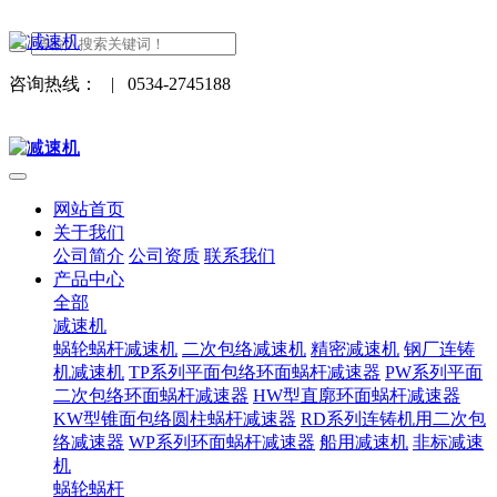
咨询热线：
|
0534-2745188
网站首页
关于我们
公司简介
公司资质
联系我们
产品中心
全部
减速机
蜗轮蜗杆减速机
二次包络减速机
精密减速机
钢厂连铸
机减速机
TP系列平面包络环面蜗杆减速器
PW系列平面
二次包络环面蜗杆减速器
HW型直廓环面蜗杆减速器
KW型锥面包络圆柱蜗杆减速器
RD系列连铸机用二次包
络减速器
WP系列环面蜗杆减速器
船用减速机
非标减速
机
蜗轮蜗杆