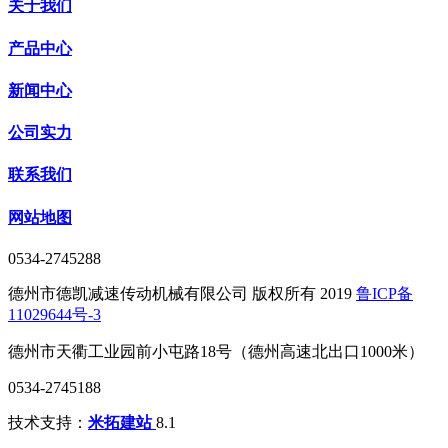
关于我们
产品中心
新闻中心
公司实力
联系我们
网站地图
0534-2745288
德州市德凯减速传动机械有限公司 版权所有 2019
鲁ICP备
11029644号-3
德州市天衢工业园前小屯路18号（德州高速北出口1000米）
0534-2745188
技术支持：
米拓建站
8.1