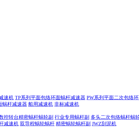
减速机
TP系列平面包络环面蜗杆减速器
PW系列平面二次包络
面蜗杆减速器
船用减速机
非标减速机
数控转台精密蜗杆蜗轮副
行业专用蜗杆副
多头二次包络蜗杆蜗
杆减速机
双导程蜗轮蜗杆
精密蜗轮蜗杆副
JWZ刮泥机