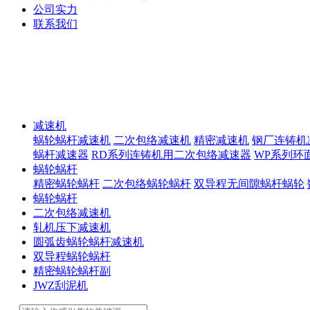
公司实力
联系我们
减速机
蜗轮蜗杆减速机
二次包络减速机
精密减速机
钢厂连铸机
蜗杆减速器
RD系列连铸机用二次包络减速器
WP系列环
蜗轮蜗杆
精密蜗轮蜗杆
二次包络蜗轮蜗杆
双导程无间隙蜗杆蜗轮
蜗轮蜗杆
二次包络减速机
轧机压下减速机
圆弧齿蜗轮蜗杆减速机
双导程蜗轮蜗杆
精密蜗轮蜗杆副
JWZ刮泥机