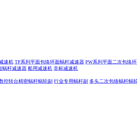
减速机
TP系列平面包络环面蜗杆减速器
PW系列平面二次包络
面蜗杆减速器
船用减速机
非标减速机
数控转台精密蜗杆蜗轮副
行业专用蜗杆副
多头二次包络蜗杆蜗