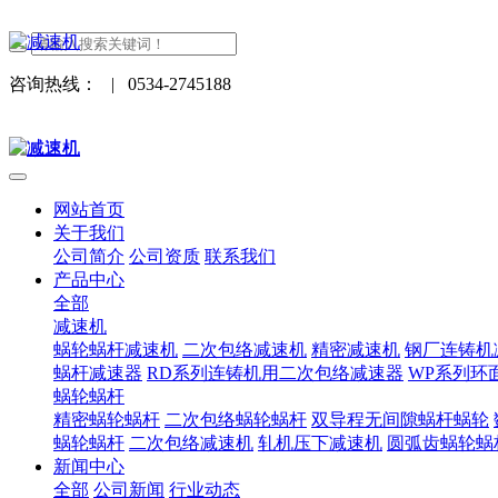
咨询热线：
|
0534-2745188
网站首页
关于我们
公司简介
公司资质
联系我们
产品中心
全部
减速机
蜗轮蜗杆减速机
二次包络减速机
精密减速机
钢厂连铸机
蜗杆减速器
RD系列连铸机用二次包络减速器
WP系列环
蜗轮蜗杆
精密蜗轮蜗杆
二次包络蜗轮蜗杆
双导程无间隙蜗杆蜗轮
蜗轮蜗杆
二次包络减速机
轧机压下减速机
圆弧齿蜗轮蜗
新闻中心
全部
公司新闻
行业动态