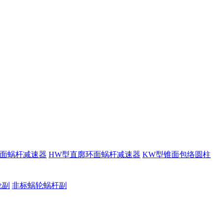
环面蜗杆减速器
HW型直廓环面蜗杆减速器
KW型锥面包络圆柱
轮副
非标蜗轮蜗杆副