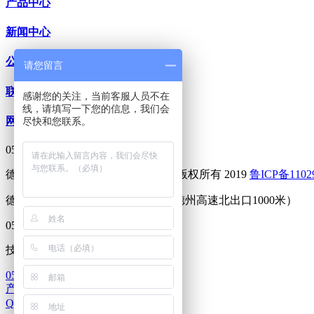
产品中心
新闻中心
公司实力
请您留言
联系我们
感谢您的关注，当前客服人员不在
线，请填写一下您的信息，我们会
网站地图
尽快和您联系。
0534-2745288
德州市德凯减速传动机械有限公司 版权所有 2019
鲁ICP备1102
德州市天衢工业园前小屯路18号（德州高速北出口1000米）
0534-2745188
技术支持：
米拓建站
8.1
0534-2745118
产品中心
QQ客服