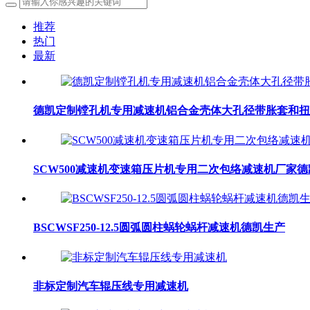
推荐
热门
最新
德凯定制镗孔机专用减速机铝合金壳体大孔径带胀套和扭
SCW500减速机变速箱压片机专用二次包络减速机厂家德
BSCWSF250-12.5圆弧圆柱蜗轮蜗杆减速机德凯生产
非标定制汽车辊压线专用减速机