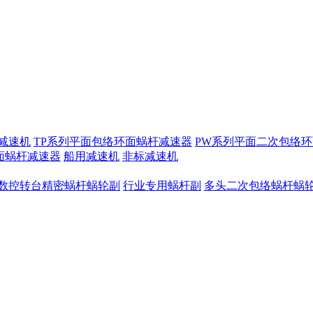
减速机
TP系列平面包络环面蜗杆减速器
PW系列平面二次包络
面蜗杆减速器
船用减速机
非标减速机
数控转台精密蜗杆蜗轮副
行业专用蜗杆副
多头二次包络蜗杆蜗