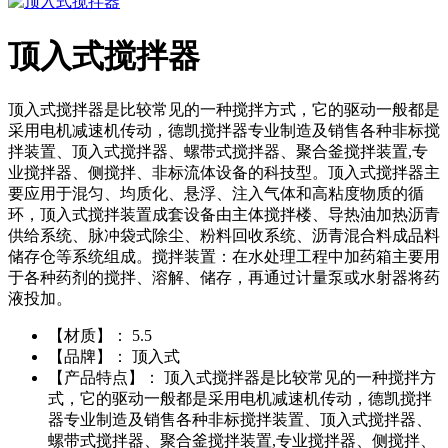
顶入式搅拌器
顶入式搅拌器是比较常见的一种搅拌方式，它的驱动一般都是
采用电机减速机传动，德凯搅拌器专业制造及销售各种非标搅
拌装置、顶入式搅拌器、螺带式搅拌器、聚合釜搅拌装置,专
业搅拌器、侧搅拌、非标流体设备的科技型。顶入式搅拌器主
要应用于混匀、均质化、悬浮、注入气体和高粘度物质的循
环，顶入式搅拌装置成套设备由主体搅拌楼、导热油加热沥青
供给系统、脉冲袋式除尘、粉料回收系统、沥青混合料成品料
储存仓等系统组成。搅拌装置：在水处理工程中加药箱主要用
于各种药剂的搅拌、溶解、储存，再通过计量泵或水射器将药
液投加。
【材质】：
5.5
【品牌】：
顶入式
【产品特点】：
顶入式搅拌器是比较常见的一种搅拌方
式，它的驱动一般都是采用电机减速机传动，德凯搅拌
器专业制造及销售各种非标搅拌装置、顶入式搅拌器、
螺带式搅拌器、聚合釜搅拌装置,专业搅拌器、侧搅拌、