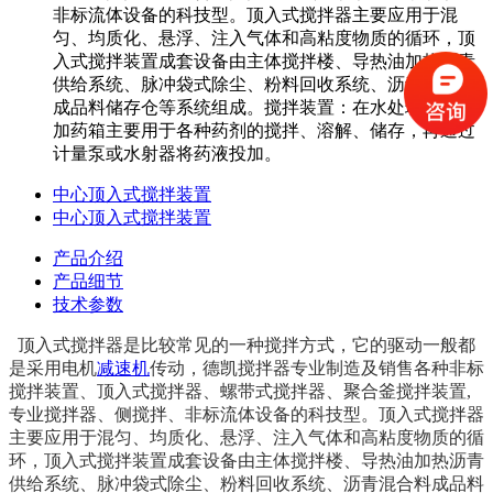
非标流体设备的科技型。顶入式搅拌器主要应用于混
匀、均质化、悬浮、注入气体和高粘度物质的循环，顶
入式搅拌装置成套设备由主体搅拌楼、导热油加热沥青
供给系统、脉冲袋式除尘、粉料回收系统、沥青混合料
成品料储存仓等系统组成。搅拌装置：在水处理工程中
加药箱主要用于各种药剂的搅拌、溶解、储存，再通过
计量泵或水射器将药液投加。
中心顶入式搅拌装置
中心顶入式搅拌装置
产品介绍
产品细节
技术参数
顶入式
搅拌器
是比较常见的一种
搅拌
方式，它的驱动一般都
是采用电机
减速机
传动，德凯
搅拌器
专业制造及销售各种非标
搅拌装置
、
顶入式搅拌器
、螺带式
搅拌器
、聚合釜搅拌装置,
专业
搅拌器
、侧搅拌、非标流体设备的科技型。
顶入式搅拌器
主要应用于混匀、均质化、悬浮、注入气体和高粘度物质的循
环，
顶入式搅拌装置
成套设备由主体
搅拌楼
、导热油加热沥青
供给系统、脉冲袋式除尘、粉料回收系统、沥青混合料成品料